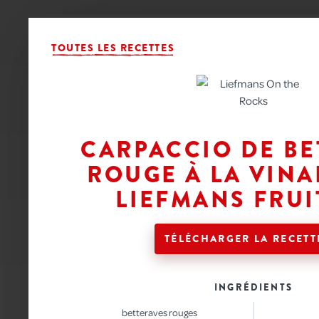
ON THE ROCKS
ON THE R
TOUTES LES RECETTES
CARPACCIO DE BE
AJOUTEZ UNE TOUCHE DE LI
ROUGE À LA VINA
RECETTES
LIEFMANS FRUI
TÉLÉCHARGER LA RECETT
Vous avez probablement déjà cuisiné avec
traditionnelles telles que les ragoûts. M
concocter de délicieuses recettes avec
INGRÉDIENTS
sabayon, le gâteau au fromage et même la
par nos recettes !
betteraves rouges