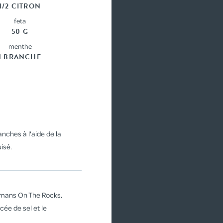
1/2 CITRON
feta
50 G
menthe
1 BRANCHE
nches à l'aide de la
isé.
efmans On The Rocks,
ncée de sel et le