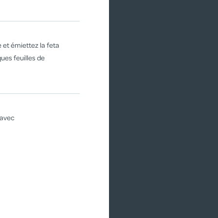
GLACES MAI
 et émiettez la feta
ues feuilles de
 avec