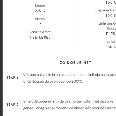
100 
bloem
SHOP
diepvries fr
275 G
100 
eieren
Liefmans O
2
CONTACT
Rocks
vanille extract
1 FLES
1 EETLEPEL
suiker
150 
DEEL JE FRUITESSE MOMENT MET
ZO DOE JE HET
WAFELS
#LIEFMANS
Vet een bakvorm in en plaats hierin een velletje bakpapi
STAP 1
ondertussen de oven voor op 200°C.
Smelt de boter en mix de gesmolten boter met de suiker 
STAP 2
geheel. Voeg hier al roerend de eieren één voor één aan t