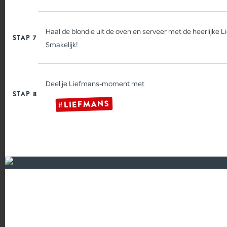
Haal de blondie uit de oven en serveer met de heerlijke L
STAP 7
Smakelijk!
CRUMBLE MET RODE
Deel je Liefmans-moment met
VRUCHTEN
STAP 8
#LIEFMANS